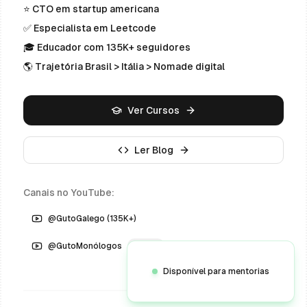
⭐ CTO em startup americana
✅ Especialista em Leetcode
🎓 Educador com 135K+ seguidores
🌎 Trajetória Brasil > Itália > Nomade digital
Ver Cursos
Ler Blog
Canais no YouTube:
@GutoGalego (135K+)
@GutoMonólogos
Novo
Disponível para mentorias