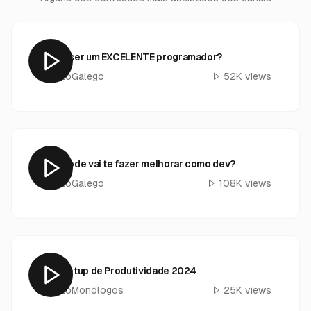
Como ser um EXCELENTE programador?
@GutoGalego
52K
views
LeetCode vai te fazer melhorar como dev?
@GutoGalego
108K
views
Meu Setup de Produtividade 2024
@GutoMonólogos
25K
views